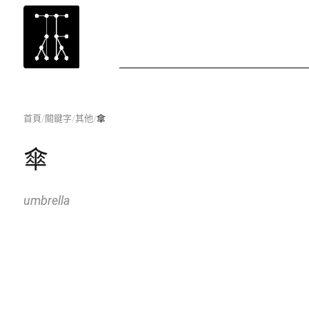
首頁
/
關鍵字
/
其他
/
傘
傘
umbrella