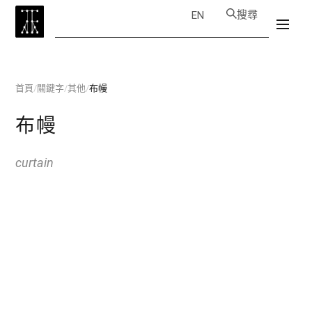
搜尋
EN
首頁
/
關鍵字
/
其他
/
布幔
布幔
curtain