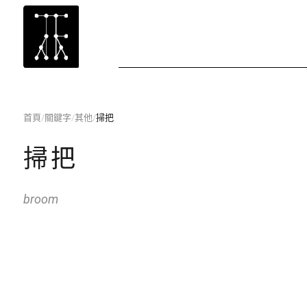
首頁
/
關鍵字
/
其他
/
掃把
掃把
broom