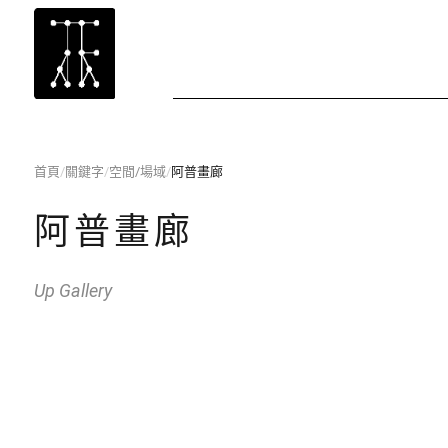
首頁
/
關鍵字
/
空間/場域
/
阿普畫廊
阿普畫廊
Up Gallery