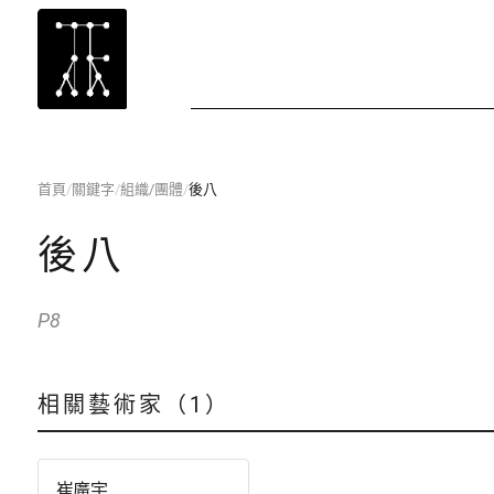
首頁
/
關鍵字
/
組織/團體
/
後八
後八
P8
相關藝術家（1）
崔廣宇