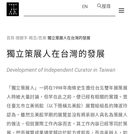
搜尋
EN
首頁
/
關鍵字
/
概念/思潮
/
獨立策展人在台灣的發展
獨立策展人在台灣的發展
Development of Independent Curator in Taiwan
「獨立策展人」一詞在1998年南條史生擔任台北雙年展策展
人時被大量討論，但早在此之前，便已經有相關的實踐。曾
任臺北市立美術館（以下簡稱北美館）展覽組組長的陳淑玲
認為，雖然北美館早期的展覽並沒有將承辦人具名為策展人
的做法，但就實際工作內容而言，其工作內容已經等同於策
展，然而展覽成果通常歸功於館方或館長，而非承辦人，如