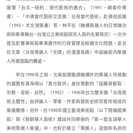
展覽「台北—紐約：現代藝術的遇合」（1991，賴香伶策
畫）、「中澳當代藝術交流展：台灣當代藝術」赴澳巡迴展
（1995，羊文漪策畫）等。林平在〈機構策展人的日常練功
術和專業舞台—台灣公立美術館研究人員的名實探究〉一文中
提及影響美術館專業運作的行政管理及組織文化問題，並且
在文章〈台灣策展人「光環」的漫漫長路〉中談論館內策展
人所需面臨的難處。
早在1998年之前，北美館便邀請機構外的策展人所規劃
的展覽有黃海鳴以「責任藝評」身份策劃的「延續與斷裂：
宗教、巫術、自然」（1992）、1996年台北雙年展「台灣藝
術主體性」由評論人、學者、作家與藝術史研究者所組成的
策展團隊。另外，在1998年國立臺灣美術館（以下簡稱國美
館）與《新朝華人藝術》雜誌共同舉辦的「第一屆全球華人
美術策展人會議」中，也對於確立「策展人」這個新名詞的