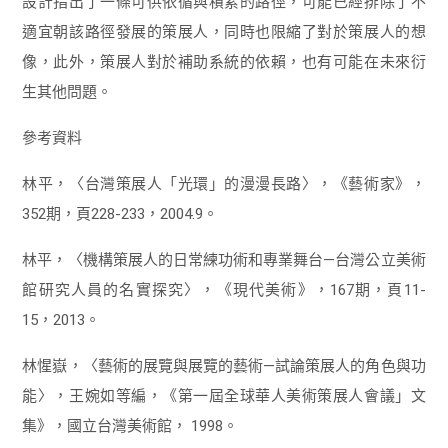
設計指出了一條可供依循與積累的路徑，可能已經排除了不
適宜朝該路徑發展的策展人，同時也限縮了對於策展人的想
像，此外，策展人對於補助系統的依賴，也有可能在未來衍
生其他問題。
參考資料
林平，〈台灣策展人「光環」的漫漫長路〉，《藝術家》，
352期，頁228-233，2004.9。
林平，〈機構策展人的日常練功術和專業舞台—台灣公立美術
館研究人員的名實探究〉，《現代美術》，167期，頁11-
15，2013。
林惺嶽，〈藝術的展覽與展覽的藝術—試論策展人的角色與功
能〉，王婉如等編，《第一屆全球華人美術策展人會議」文
集》，國立台灣美術館， 1998。