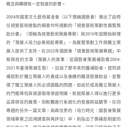
概念與轉譯有一定程度的影響。
2004年國家文化藝術基金會（以下簡稱國藝會）推出了由時
任視覺藝術總監的賴香伶所規劃的「視覺藝術策劃性展覽獎
助計畫」（現稱為視覺藝術策展專案）與2010年起開始辦理
的「策展人培力@美術館專案」，為展覽策劃工作與獨立策
展人提供了支持，在2022年國藝會「視覺藝術策展專題」中
蔡佩桂的文章〈策展人的故事：從國藝會策展補助看2004-
2021年臺灣策展生態〉，訪談了歷年來的獲補助者，提到該
補助對於獨立策展人的養成以及後續的職涯發展助益，並整
理了獨立策展人所必須面臨的問題，如由於成為獨立策展人
的門檻降低與資源取得渠道明確，新銳策展人得以進行更多
品質俱佳的展覽，但較難進行系統化的發展與延續等。在同
專題的另外一篇文章，高森信男的〈培力時光：國藝會策展
領域專案之回溯調查與再評估〉中，則指出了獎補助制度的