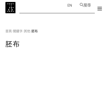
搜尋
EN
首頁
/
關鍵字
/
其他
/
胚布
胚布