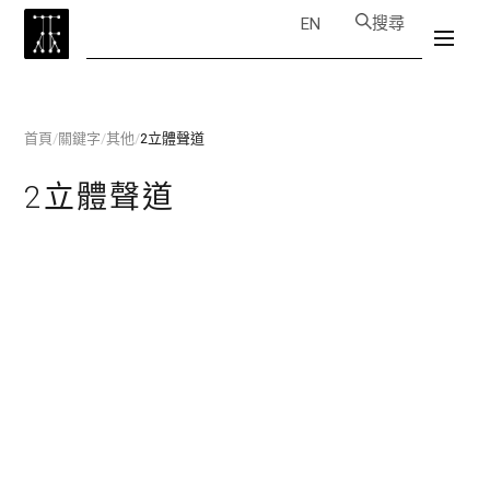
搜尋
EN
首頁
/
關鍵字
/
其他
/
2立體聲道
2立體聲道