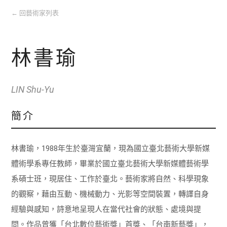
←
回藝術家列表
林書瑜
LIN Shu-Yu
簡介
林書瑜，1988年生於臺灣宜蘭，現為國立臺北藝術大學新媒
體術學系專任教師，畢業於國立臺北藝術大學新媒體藝術學
系碩士班，現居住、工作於臺北。藝術家將自然、科學現象
的觀察，藉由互動、機械動力、光影等空間裝置，轉譯自身
經驗與感知，詩意地呈現人在當代社會的狀態、處境與提
問。作品曾獲「台北數位藝術獎」首獎、「台南新藝獎」，