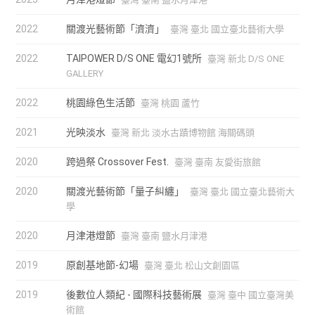
2022
關渡光藝術節「濟濟」
臺灣 臺北 國立臺北藝術大學
2022
TAIPOWER D/S ONE 電幻1號所
臺灣 新北 D/S ONE
GALLERY
2022
桃園綠色生活節
臺灣 桃園 蘆竹
2021
光映淡水
臺灣 新北 淡水古蹟博物館 海關碼頭
2020
跨過祭 Crossover Fest.
臺灣 臺南 友愛街旅館
2020
關渡光藝術節「量子糾纏」
臺灣 臺北 國立臺北藝術大
學
2020
月津港燈節
臺灣 臺南 鹽水月津港
2019
原創基地節-幻場
臺灣 臺北 松山文創園區
2019
後數位人類紀 - 國際科技藝術展
臺灣 臺中 國立臺灣美
術館