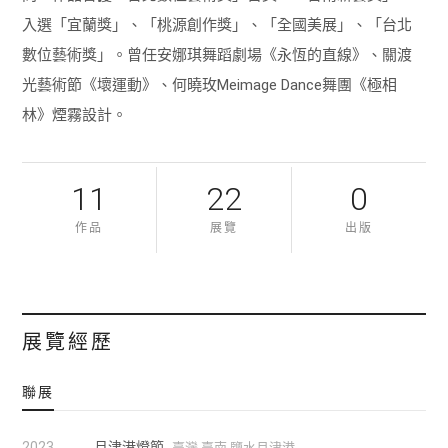
入選「宜蘭獎」、「桃源創作獎」、「全國美展」、「台北
數位藝術獎」。曾任安娜琪舞蹈劇場《永恆的直線》、關渡
光藝術節《壞運動》、何曉玫Meimage Dance舞團《極相
林》煙霧設計。
11
22
0
作品
展覽
出版
展覽經歷
聯展
2023
月津港燈節
臺灣 臺南 鹽水月津港