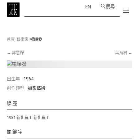
搜尋
EN
首頁
/
藝術家
/
楊順發
←
郭慧禪
葉育君
→
出生年
1964
創作類型
攝影藝術
學歷
1981 新化農工 新化農工
關鍵字