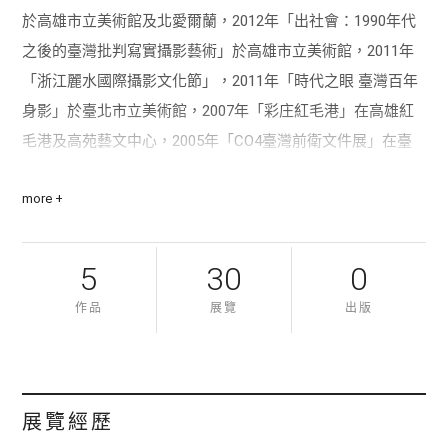
於高雄市立美術館及北愛爾蘭，2012年「出社會：1990年代
之後的臺灣批判寫實攝影藝術」於高雄市立美術館，2011年
「浙江麗水國際攝影文化節」，2011年「時代之眼 臺灣百年
身影」於臺北市立美術館，2007年「彩庄紅毛港」在高雄紅
毛港及高苑藝文中心，2005年「CO4臺灣前衛文件展」在臺
北南海藝廊，2002年「高雄神話。打狗傳奇」全國畫廊博覽
more +
會，也曾從事攝影教學及策展等工作。專長為攝影，作品曾
被臺北市立美術館、高雄市立美術館及私人單位典藏。
5
30
0
作品
展覽
出版
展覽經歷