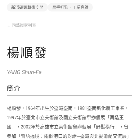
新浜碼頭藝術空間
黑手打狗．工業高雄
←
回藝術家列表
楊順發
YANG Shun-Fa
簡介
楊順發，1964年出生於臺灣臺南，1981臺南新化農工畢業，
1997年於臺北市立美術館及國立美術館舉辦個展「再造王
國」，2002年於高雄市立美術館舉辦個展「野獸橫行」，曾
參加「聲語遶境：兩個港口的對話─臺灣與北愛爾蘭交流展」