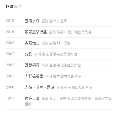
個展
聯展
2018
臺灣水沒
臺灣 臺北 非畫廊
2016
家園遊移狀態
臺灣 高雄 中鋼集團企業總部
2003
救贖儀式
臺灣 高雄 城市光廊
2002
分割
臺灣 高雄 新浜碼頭藝術空間
2002
野獸橫行
臺灣 高雄 高雄市立美術館
2001
人種檢驗室
臺灣 雲林 雲林技術學院
2000
人性、隱喻、還原
臺灣 臺南 崑山技術學院
1997
再造王國
臺灣 臺北、臺中 臺北市立美術館、臺灣省立美
術館