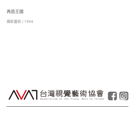
再造王國
攝影藝術 / 1994
© Taiwan Contemporary Art Archive
2026
.
Powered by
Foolabs