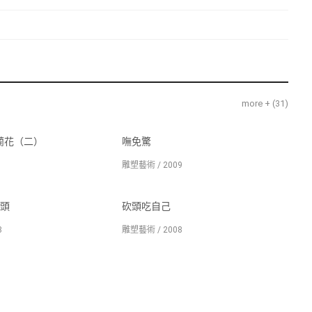
more + (
31
)
 蘭花（二）
嘸免驚
雕塑藝術 / 2009
頭
砍頭吃自己
8
雕塑藝術 / 2008