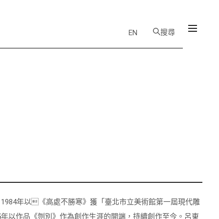
搜尋
EN
，1984年以《高處不勝寒》獲「臺北市立美術館第一屆現代雕
95年以作品《刎別》作為創作生涯的開端，持續創作至今。呂東