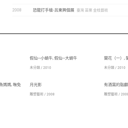
2008
恐龍打手槍-呂東興個展
臺灣 苗栗 金枝藝術
假仙─小蝸牛, 假仙─大蝸牛
蘭花（一）,
未分類 / 2010
未分類 / 2010
魚媽媽, 嘸免
月光影
有酒窩的骷顱
雕塑藝術 / 2008
雕塑藝術 / 200