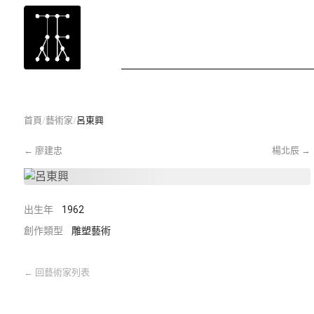
首頁
/
藝術家
/
呂東興
←
廖建忠
楊北辰
→
出生年
1962
創作類型
雕塑藝術
←
回藝術家列表