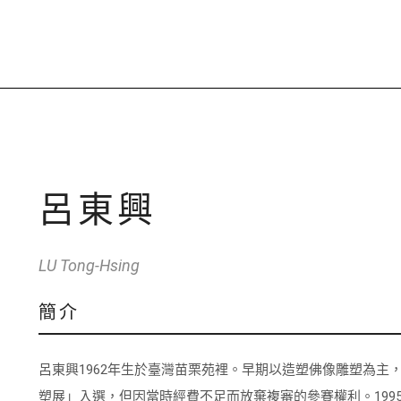
呂東興
LU Tong-Hsing
簡介
呂東興1962年生於臺灣苗栗苑裡。早期以造塑佛像雕塑為主
塑展」入選，但因當時經費不足而放棄複審的參賽權利。19