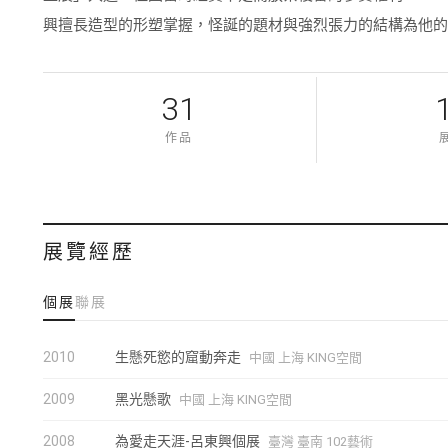
興擅長造型的形塑掌握，怪誕的題材與強烈張力的結構為他
31
作品
展覽經歷
個展
聯展
2010
生懸死慾的窟動奔走
中國 上海 KING空間
2009
黑光懸歌
中國 上海 KING空間
2008
為愛走天涯-呂東興個展
臺灣 臺南 102藝術