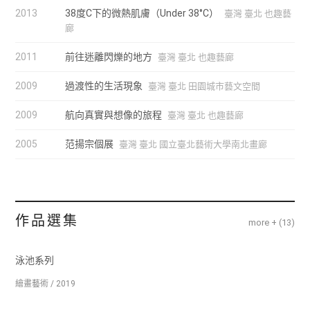
2013
38度C下的微熱肌膚（Under 38°C）
臺灣 臺北 也趣藝
廊
2011
前往迷離閃爍的地方
臺灣 臺北 也趣藝廊
2009
過渡性的生活現象
臺灣 臺北 田園城市藝文空間
2009
航向真實與想像的旅程
臺灣 臺北 也趣藝廊
2005
范揚宗個展
臺灣 臺北 國立臺北藝術大學南北畫廊
作品選集
more + (
13
)
泳池系列
繪畫藝術 / 2019