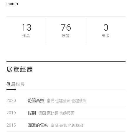
more +
角，傳達出情慾、氣味以及人們在泳池畔邊的互動關係，引
領觀眾進入泳池周遭既宏觀又具備微觀的獨特視覺氛圍。
13
76
0
作品
展覽
出版
展覽經歷
個展
聯展
2020
艷陽高照
臺灣 也趣藝廊 也趣藝廊
2019
假期
德國 萊比錫 也趣藝廊
2015
潮濕的氣味
臺灣 臺北 也趣藝廊