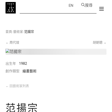
搜尋
EN
首頁
/
藝術家
/
范揚宗
←
周代焌
胡朝聰
→
出生年
1982
創作類型
繪畫藝術
←
回藝術家列表
范揚宗