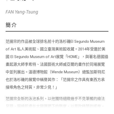
FAN Yang-Tsung
簡介
范揚宗的作品被全球排名前十的洛杉磯El Segundo Museum
of Art 私人美術館、國立臺灣美術館收藏。2014年受邀於美
國 El Segundo Museum of Art展覽「HOME」，與著名德國插
畫起源大師李希特、法國藝術大師威亞爾的畫作於同場展覽
中並列展出。溫德博物館（Wende Museum）總監加斯特尼
也於洛杉磯的展覽中稱譽其作：「范揚宗之作具有東西方承
接埠角色之特質，非常少見！」
范揚宗全新的泳池系列，以他獨特細緻幾乎不見筆觸的繪法
呈現，描繪肌膚在太陽曝晒下的熱度，以風吹綠葉的搖曳，
泛紅與曝曬不均的皮膚引領曖昧的視線，構築奇特的觀看視