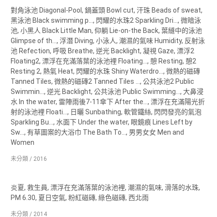
對角泳池 Diagonal-Pool, 鍋蓋頭 Bowl cut, 汗珠 Beads of sweat,
黑泳池 Black swimming p..., 閃耀的水珠2 Sparkling Dri..., 微暗泳
池, 小黑人 Black Little Man, 仰躺 Lie-on-the Back, 葉縫中的泳池
Glimpse of th..., 浮潛 Diving, 小泳人, 潮濕的氣味 Humidity, 反射泳
池 Refection, 呼吸 Breathe, 逆光 Backlight, 凝視 Gaze, 漂浮2
Floating2, 漂浮在充滿落葉的泳池裡 Floating..., 憩 Resting, 憩2
Resting 2, 熱氣 Heat, 閃耀的水珠 Shiny Waterdro..., 微熱的磁磚
Tanned Tiles, 微熱的磁磚2 Tanned Tiles ..., 公共泳池2 Public
Swimmin..., 逆光 Backlight, 公共泳池 Public Swimming..., 大鼻浸
水 In the water, 雷陣雨後7-11傘下 After the..., 漂浮在充滿陽光折
射的泳池裡 Floati..., 日曬 Sunbathing, 軟管鐵絲, 閃閃發亮的氣泡
Sparkling Bu..., 水面下 Under the water, 眼鏡痕 Lines Left by
Sw..., 有草圖案的大浴巾 The Bath To..., 男男女女 Men and
Women
未分類 / 2016
炎夏, 救生員, 漂浮在充滿落葉的泳池裡, 潮濕的氣味, 滑落的水珠,
PM 6.30, 夏日空氣, 粉紅磁磚, 綠色磁磚, 西北雨
未分類 / 2014