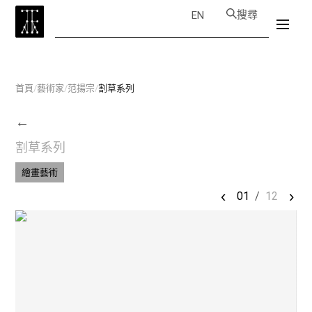
搜尋
EN
首頁
/
藝術家
/
范揚宗
/
割草系列
←
割草系列
繪畫藝術
‹
›
01
/
12