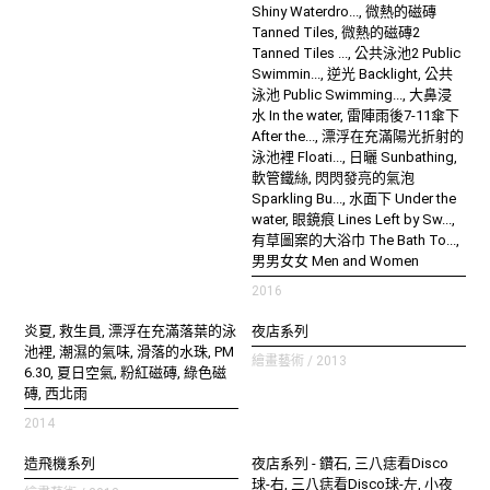
Shiny Waterdro..., 微熱的磁磚
Tanned Tiles, 微熱的磁磚2
Tanned Tiles ..., 公共泳池2 Public
Swimmin..., 逆光 Backlight, 公共
泳池 Public Swimming..., 大鼻浸
水 In the water, 雷陣雨後7-11傘下
After the..., 漂浮在充滿陽光折射的
泳池裡 Floati..., 日曬 Sunbathing,
軟管鐵絲, 閃閃發亮的氣泡
Sparkling Bu..., 水面下 Under the
water, 眼鏡痕 Lines Left by Sw...,
有草圖案的大浴巾 The Bath To...,
男男女女 Men and Women
2016
炎夏, 救生員, 漂浮在充滿落葉的泳
夜店系列
池裡, 潮濕的氣味, 滑落的水珠, PM
繪畫藝術 / 2013
6.30, 夏日空氣, 粉紅磁磚, 綠色磁
磚, 西北雨
2014
造飛機系列
夜店系列 - 鑽石, 三八痣看Disco
球-右, 三八痣看Disco球-左, 小夜