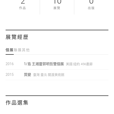
2
10
0
作品
展覽
出版
展覽經歷
個展
聯展
其他
2016
1/島 王湘靈郭明哲雙個展
美國 紐約 456畫廊
2015
質變
臺灣 臺北 關渡美術館
作品選集