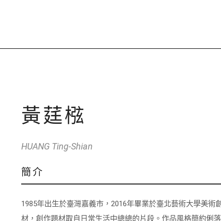
黃莛㭹
HUANG Ting-Shian
簡介
1985年出生於臺灣嘉義市，2016年畢業於臺北藝術大學
材，創作題材取自日常生活中總總的片段。作品風格簡約俐