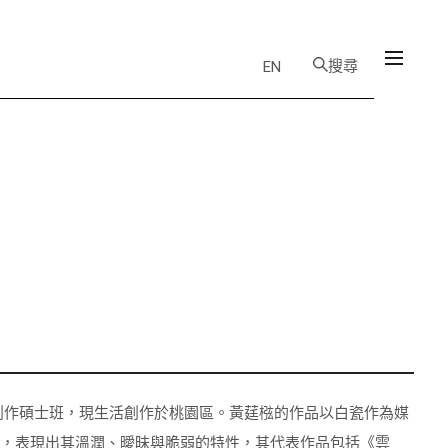
搜尋
EN
美術創作碩士班，現生活創作於桃園區。黃莛㭹的作品以白瓷作為媒
落，表現出其溫潤、曖昧與脆弱的特性，其代表作品包括《雲