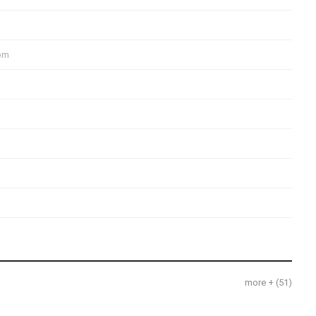
om
more + (
51
)