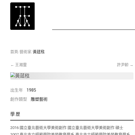
首頁
/
藝術家
/
黃莛㭹
←
王湘靈
許尹齡
→
出生年
1985
創作類型
雕塑藝術
學歷
2016 國立臺北藝術大學美術創作 國立臺北藝術大學美術創作 碩士
2007 臺北市立師範學院美勞教育學系 臺北市立師範學院美勞教育學系