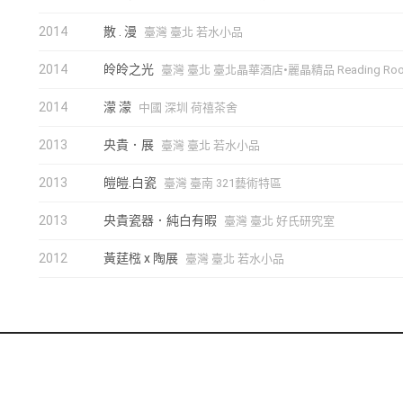
2014
散 . 漫
臺灣 臺北 若水小品
2014
皊皊之光
臺灣 臺北 臺北晶華酒店•麗晶精品 Reading Ro
2014
濛 濛
中國 深圳 荷禧茶舍
2013
央貴．展
臺灣 臺北 若水小品
2013
皚皚.白瓷
臺灣 臺南 321藝術特區
2013
央貴瓷器．純白有暇
臺灣 臺北 好氏研究室
2012
黃莛㭹 x 陶展
臺灣 臺北 若水小品