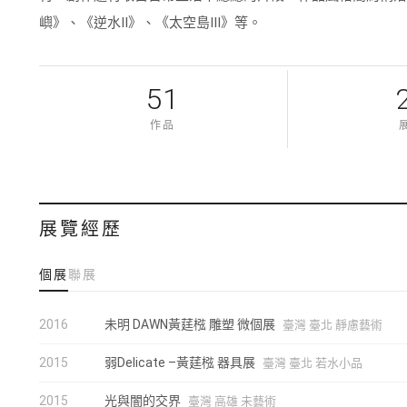
嶼》、《逆水II》、《太空島Ⅲ》等。
51
作品
展覽經歷
個展
聯展
2016
未明 DAWN黃莛㭹 雕塑 微個展
臺灣 臺北 靜慮藝術
2015
弱Delicate –黃莛㭹 器具展
臺灣 臺北 若水小品
2015
光與闇的交界
臺灣 高雄 未藝術