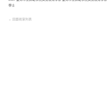
學士
←
回藝術家列表