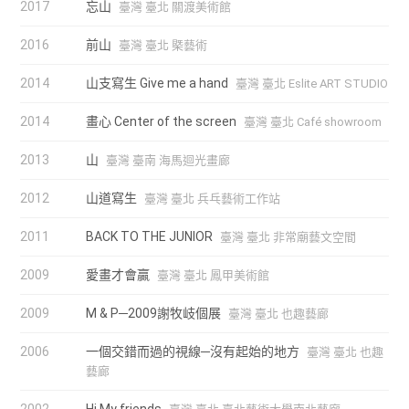
2017
忘山
臺灣 臺北 關渡美術館
2016
前山
臺灣 臺北 槩藝術
2014
山支寫生 Give me a hand
臺灣 臺北 Eslite ART STUDIO
2014
畫心 Center of the screen
臺灣 臺北 Café showroom
2013
山
臺灣 臺南 海馬迴光畫廊
2012
山道寫生
臺灣 臺北 兵乓藝術工作站
2011
BACK TO THE JUNIOR
臺灣 臺北 非常廟藝文空間
2009
愛畫才會贏
臺灣 臺北 鳳甲美術館
2009
M & P─2009謝牧岐個展
臺灣 臺北 也趣藝廊
2006
一個交錯而過的視線─沒有起始的地方
臺灣 臺北 也趣
藝廊
2002
Hi My friends