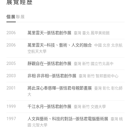
展覽經歷
個展
聯展
2006
萬里雲天─張恬君創作展
臺灣 臺北 鳳甲美術館
2006
萬里雲天─科技、藝術、人文的融合
中國 北京 北京航
空航天大學
2005
靜觀自在─張恬君創作展
臺灣 新竹 國立竹北高中
2003
非相‧非非相─張恬君創作展
臺灣 新竹 智邦藝術中心
2001
將此深心奉慈暉─張恬君母親節畫展
臺灣 彰化 彰化師
大
1999
千江水月─張恬君創作展
臺灣 新竹 交通大學
1997
人文與藝術、科技的對話─張恬君電腦藝術展
臺灣 桃
園 元智大學