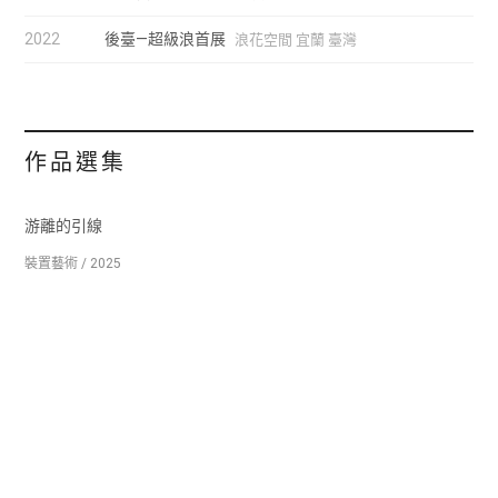
2022
後臺—超級浪首展
浪花空間 宜蘭 臺灣
作品選集
游離的引線
裝置藝術 / 2025