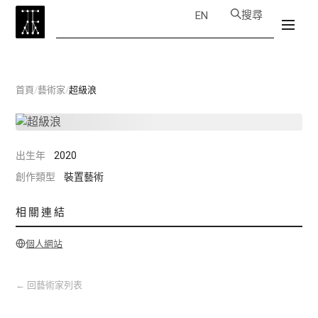
搜尋
EN
首頁
/
藝術家
/
超級浪
出生年
2020
創作類型
裝置藝術
相關連結
個人網站
←
回藝術家列表