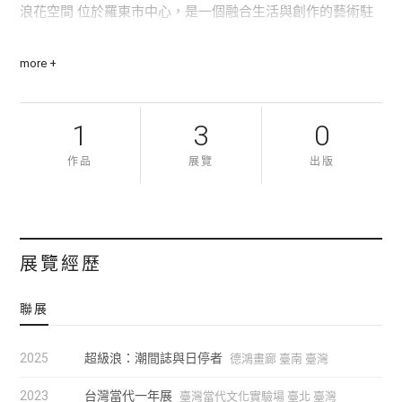
浪花空間 位於羅東市中心，是一個融合生活與創作的藝術駐
村空間，為藝術家與策展人提供專注於當代藝術創作的靜謐
more +
環境。中山科藝所 坐落於台北市中心，透過展覽與沙龍活動
促進跨領域交流，連結藝術創作者與思想家。
1
3
0
這種雙中心模式連結了地方與城市場域，提供創作、展覽與
交流的多重機會。宜蘭的環境鼓勵沉浸式研究與製作，而台
作品
展覽
出版
北則透過其豐富的文化資源與國際網絡，讓藝術家與全球對
話。透過這種創新的運作模式，超級浪 強化了創作與展覽的
關係，促進本地與全球對話，並深化藝術創新與教育之間的
展覽經歷
連結。
聯展
2025
超級浪：潮間誌與日停者
德鴻畫廊 臺南 臺灣
2023
台灣當代一年展
臺灣當代文化實驗場 臺北 臺灣