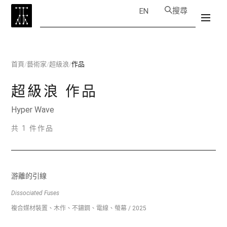
搜尋
EN
首頁
/
藝術家
/
超級浪
/
作品
超級浪
作品
Hyper Wave
共 1 件作品
游離的引線
Dissociated Fuses
複合媒材裝置、木作、不鏽鋼、電線、螢幕 / 2025