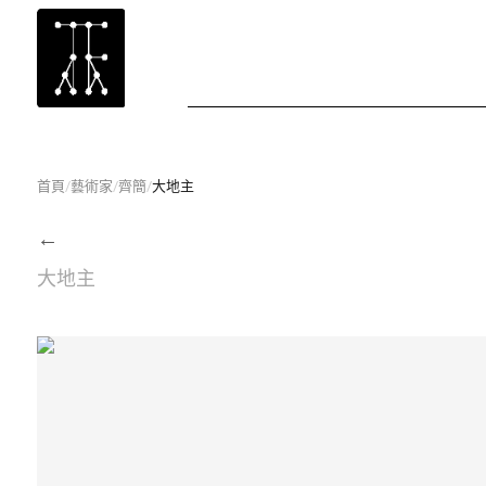
首頁
/
藝術家
/
齊簡
/
大地主
←
大地主