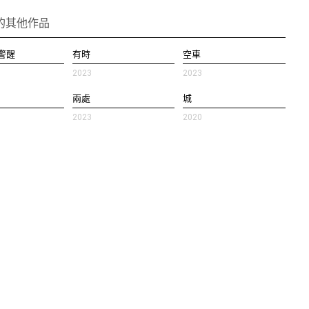
的其他作品
警醒
有時
空車
2023
2023
兩處
城
2023
2020