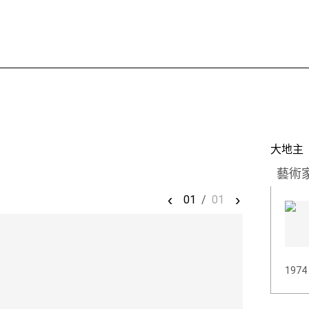
大地主
藝術
‹
›
01
/
01
197