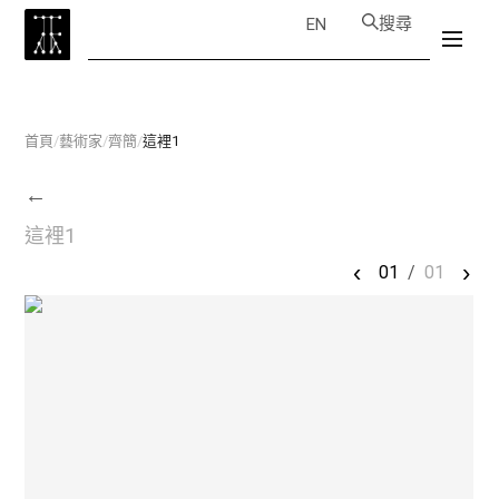
搜尋
EN
首頁
/
藝術家
/
齊簡
/
這裡1
←
這裡1
‹
›
01
/
01