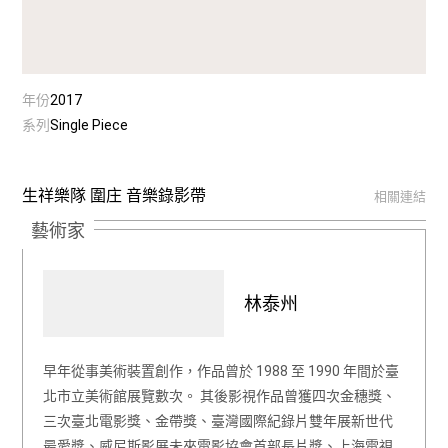
年份
2017
系列
Single Piece
生祥樂隊 圍庄 音樂錄影帶
相關連結
藝術家
林泰州
早年從事美術裝置創作，作品曾於 1988 至 1990 年間於臺
北市立美術館展覽數次。 其後影視作品曾獲四次金穗獎、
三次臺北電影獎、金帶獎、臺灣國際紀錄片雙年展新世代
最愛獎、威尼斯影展未來電影協會首部長片獎、上海電視