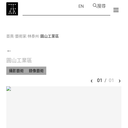
搜尋
EN
首頁
/
藝術家
/
林泰州
/
圓山工業區
←
圓山工業區
攝影藝術
錄像藝術
‹
›
01
/
01