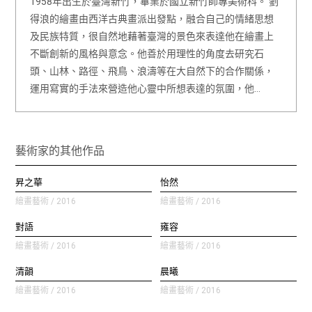
1958年出生於臺灣新竹，畢業於國立新竹師專美術科。 劉
得浪的繪畫由西洋古典畫派出發點，融合自己的情緒思想
及民族特質，很自然地藉著臺灣的景色來表達他在繪畫上
不斷創新的風格與意念。他善於用理性的角度去研究石
頭、山林、路徑、飛鳥、浪濤等在大自然下的合作關係，
運用寫實的手法來營造他心靈中所想表達的氛圍，他…
藝術家的其他作品
昇之華
怡然
繪畫藝術 / 2016
繪畫藝術 / 2016
對語
雍容
繪畫藝術 / 2016
繪畫藝術 / 2016
清韻
晨曦
繪畫藝術 / 2016
繪畫藝術 / 2016