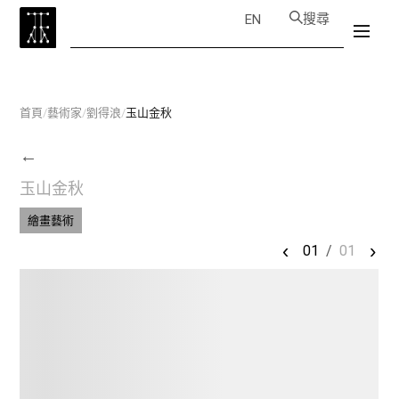
搜尋
EN
首頁
/
藝術家
/
劉得浪
/
玉山金秋
←
玉山金秋
繪畫藝術
‹
›
01
/
01