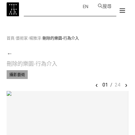
搜尋
EN
首頁
/
藝術家
/
楊雅淳
/
刪除的樂園-行為介入
←
刪除的樂園-行為介入
攝影藝術
‹
›
01
/
24