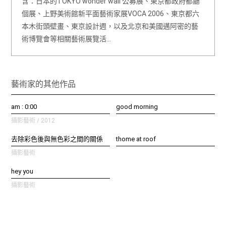
含：日本的TOKYO wonder wall 公募展、東京都政府都廳
個展、上野美術館新平面藝術家展VOCA 2006、東京都六
本木街頭壁畫、東京設計週，以及北京和美國邁阿密的藝
術博覽會等相關藝術展覽活…
藝術家的其他作品
am : 0:00
good morning
攝影藝術 / 2012
去除彩色後與無色彩之間的關係
thome at roof
攝影藝術
hey you
攝影藝術