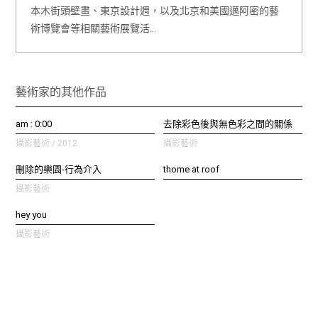
本木街頭壁畫、東京設計週，以及北京和美國邁阿密的藝
術博覽會等相關藝術展覽活…
藝術家的其他作品
am : 0:00
去除彩色後與無色彩之間的關係
攝影藝術 / 2012
攝影藝術
刪除的樂園-行為介入
thome at roof
攝影藝術
hey you
攝影藝術