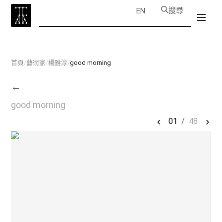
搜尋
EN
首頁
/
藝術家
/
楊雅淳
/
good morning
←
good morning
‹
›
01
/
48