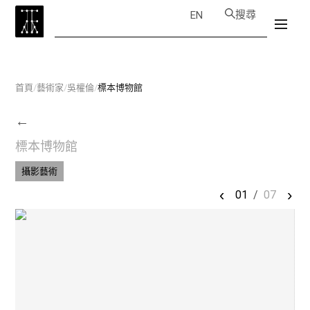
搜尋
EN
首頁
/
藝術家
/
吳權倫
/
標本博物館
←
標本博物館
攝影藝術
‹
›
01
/
07