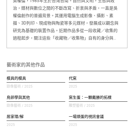
吳權倫，1985年生於台灣台南。自然與文明，生態與政
治，媒材與數位之間的不斷改寫、折衷與矛盾，一直是吳
權倫創作的普遍背景。其運用電腦生成影像、攝影、素
描、3D列印、現成物與陶瓷等多元媒材，發展成以觀念與
研究為基礎的裝置作品。近期作品多從一段收藏／收集的
過程起步，關注這些「收藏物／收集物」自有的身分與…
藝術家的其他作品
模具的模具
代窯
錄像藝術 / 2025
2025
鳥卵學與其他
窯生蛋：一顆戴勝的拓樸
錄像藝術 / 2025
雕塑藝術 / 2025
居家理/解
一場煩蛋的視訊會議
2025
2025