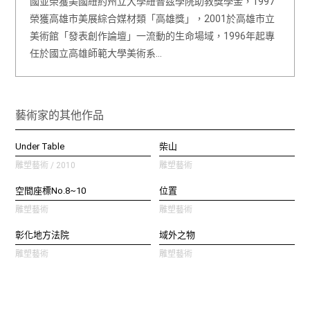
國並榮獲美國紐約州立大學紐普茲學院助教獎學金，1997
榮獲高雄市美展綜合媒材類「高雄獎」，2001於高雄市立
美術館「發表創作論壇」一流動的生命場域，1996年起專
任於國立高雄師範大學美術系…
藝術家的其他作品
Under Table
柴山
雕塑藝術 / 2010
雕塑藝術
空間座標No.8~10
位置
雕塑藝術
雕塑藝術
彰化地方法院
域外之物
雕塑藝術
雕塑藝術