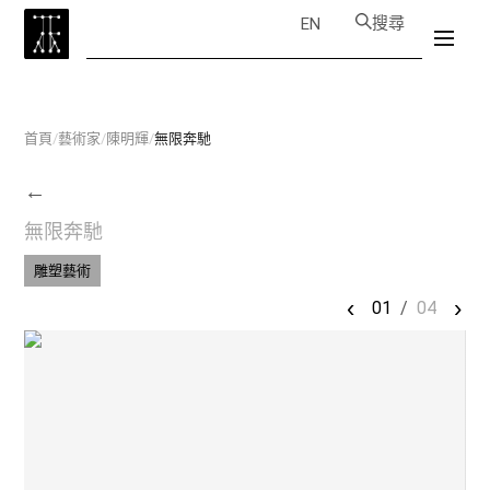
搜尋
EN
首頁
/
藝術家
/
陳明輝
/
無限奔馳
←
無限奔馳
雕塑藝術
‹
›
01
/
04