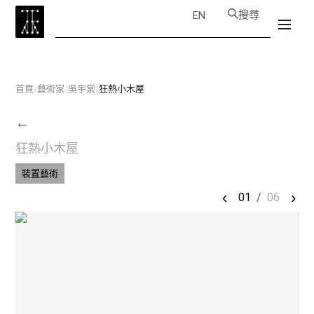
搜尋
EN
首頁
/
藝術家
/
吳宇棠
/
狂熱小木屋
←
狂熱小木屋
裝置藝術
‹
›
01
/
06