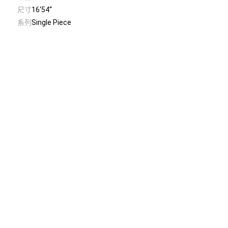
尺寸
16‘54“
系列
Single Piece
© Taiwan Contemporary Art Archive
2026
.