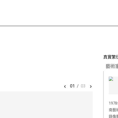
真實繁
藝術
‹
›
01
/
03
19
南藝
錄像