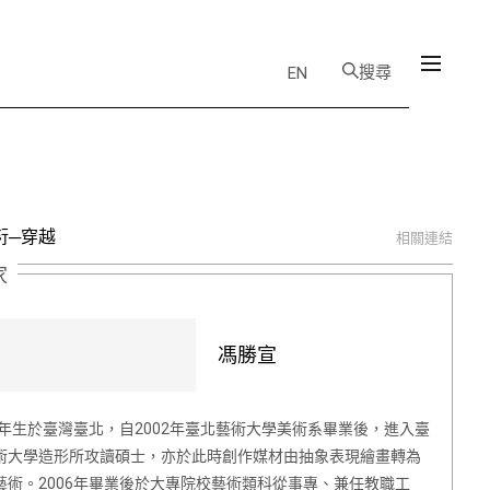
搜尋
EN
衍─穿越
相關連結
家
馮勝宣
78年生於臺灣臺北，自2002年臺北藝術大學美術系畢業後，進入臺
術大學造形所攻讀碩士，亦於此時創作媒材由抽象表現繪畫轉為
藝術。2006年畢業後於大專院校藝術類科從事專、兼任教職工