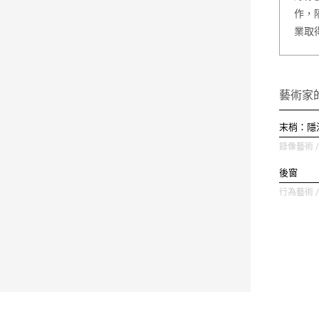
作，
業取
藝術家
末梢：隱
錄像藝術 / 
後窗
行為藝術 / 