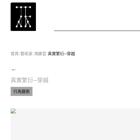
首頁
/
藝術家
/
馮勝宣
/
真實繁衍─穿越
←
真實繁衍─穿越
行為藝術