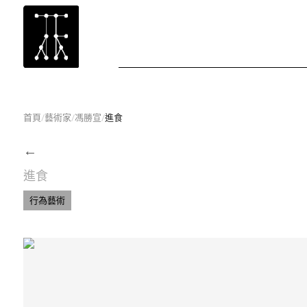
首頁
/
藝術家
/
馮勝宣
/
進食
←
進食
行為藝術