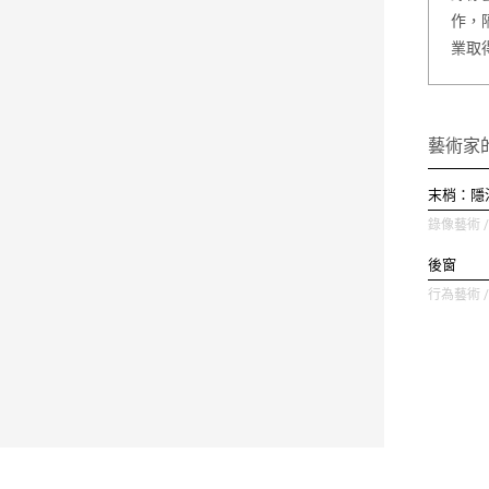
作，
業取
藝術家
末梢：隱
錄像藝術 / 
後窗
行為藝術 / 