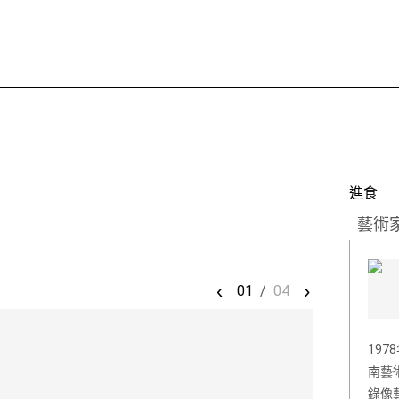
進食
藝術
‹
›
01
/
04
19
南藝
錄像