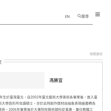
搜尋
EN
相關連結
家
馮勝宣
78年生於臺灣臺北，自2002年臺北藝術大學美術系畢業後，進入臺
術大學造形所攻讀碩士，亦於此時創作媒材由抽象表現繪畫轉為
藝術。2006年畢業後於大專院校藝術類科從事專、兼任教職工