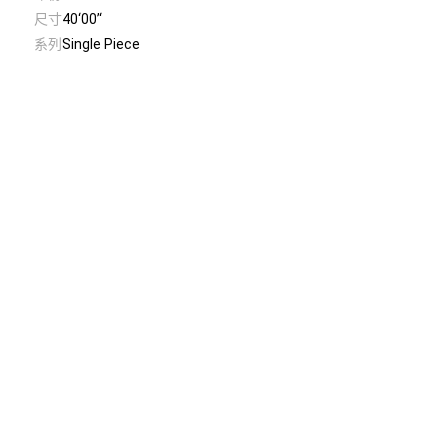
尺寸
40‘00’‘
系列
Single Piece
© Taiwan Contemporary Art Archive
2026
.