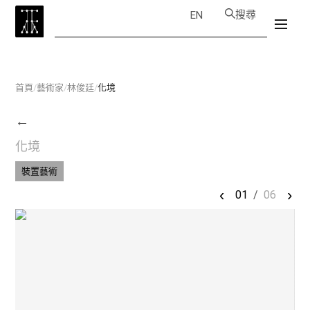
搜尋
EN
首頁
/
藝術家
/
林俊廷
/
化境
←
化境
裝置藝術
‹
›
01
/
06