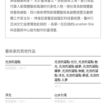
新媒體藝術家。 生於臺灣臺北，目前旅居上海，是引領當
代華人新媒體藝術風潮的代表性人物，現任青鳥新媒體藝
術藝術總監、四川美術學院新媒體藝術系副教授暨互動媒
體工作室主任。 林俊廷曾獲首屆國巨科技藝術獎，獲ACC
亞洲文化協會贊助赴紐約 ，為第一位在紐約Location One
科技藝術中心駐村創作的臺灣藝…
藝術家的其他作品
光流的凝點
光流的凝點‐光引, 光流的凝點‐馳
光, 光流的凝點‐翩夢, 光流的凝點‐
裝置藝術 / 2012
轉夢, 光流的凝點‐無眠, 光流的凝
點‐沐光, 光流的凝點‐夢語, 光流的
凝點‐入夢
2012
浮光
山水化境
裝置藝術 / 2011
裝置藝術 / 2011