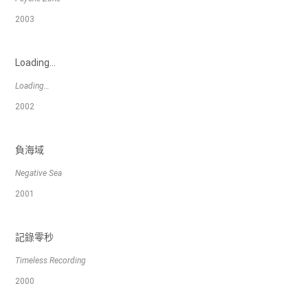
2003
Loading…
Loading…
2002
負海域
Negative Sea
2001
記錄零秒
Timeless Recording
2000