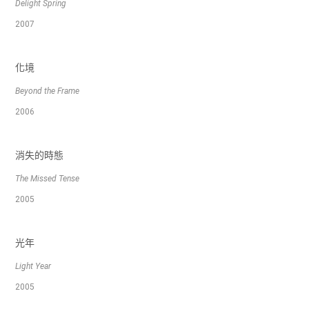
Delight Spring
2007
化境
Beyond the Frame
2006
消失的時態
The Missed Tense
2005
光年
Light Year
2005