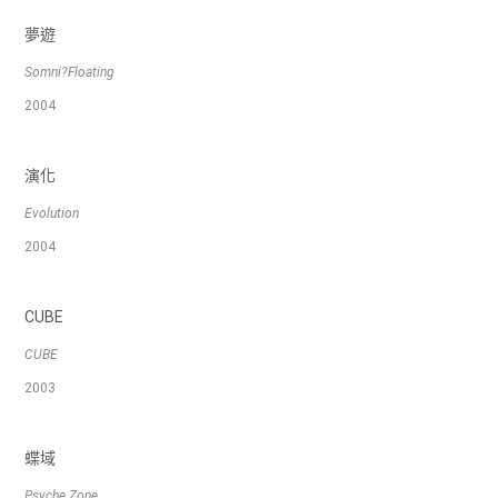
夢遊
Somni?Floating
2004
演化
Evolution
2004
CUBE
CUBE
2003
蝶域
Psyche Zone