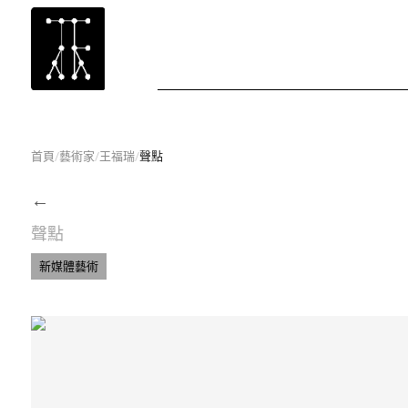
首頁
/
藝術家
/
王福瑞
/
聲點
←
聲點
新媒體藝術