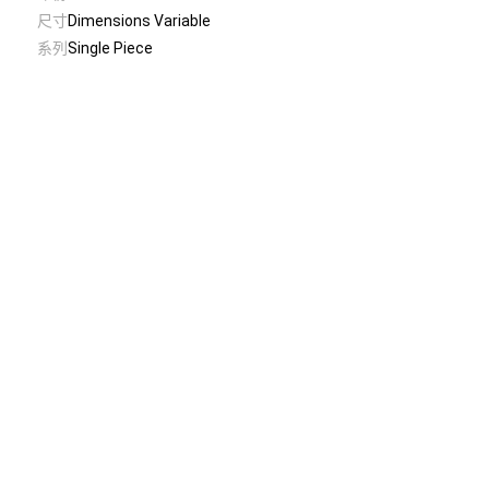
尺寸
Dimensions Variable
系列
Single Piece
© Taiwan Contemporary Art Archive
2026
.