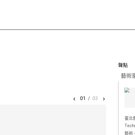
聲點
藝術
‹
›
01
/
03
臺北藝
Te
藝術。