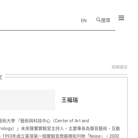
搜尋
EN
相關連結
家
王福瑞
術大學 「藝術與科技中心（Center of Art and
chnology）」未來聲響實驗室主持人。主要專長為聲音藝術、互動
1993年成立臺灣第一個實驗音樂廠牌和刊物「Noise」，2000