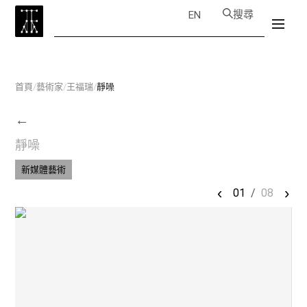
搜尋
EN
首頁
/
藝術家
/
王福瑞
/
靜噪
←
靜噪
新媒體藝術
‹
›
01
/
08