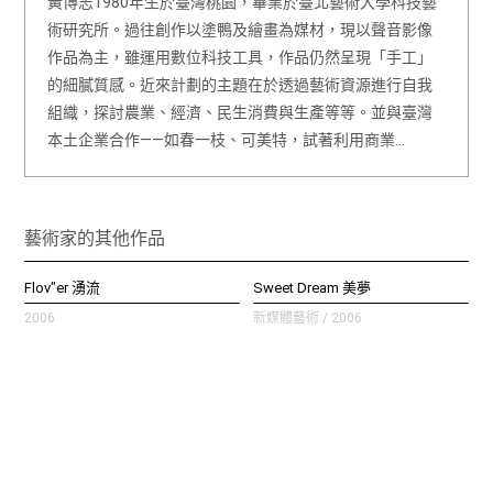
黃博志1980年生於臺灣桃園，畢業於臺北藝術大學科技藝
術研究所。過往創作以塗鴨及繪畫為媒材，現以聲音影像
作品為主，雖運用數位科技工具，作品仍然呈現「手工」
的細膩質感。近來計劃的主題在於透過藝術資源進行自我
組織，探討農業、經濟、民生消費與生產等等。並與臺灣
本土企業合作——如春一枝、可美特，試著利用商業…
藝術家的其他作品
Flov"er 湧流
Sweet Dream 美夢
2006
新媒體藝術 / 2006