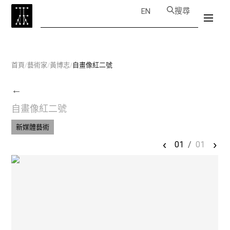
搜尋
EN
首頁
/
藝術家
/
黃博志
/
自畫像紅二號
←
自畫像紅二號
新媒體藝術
‹
›
01
/
01