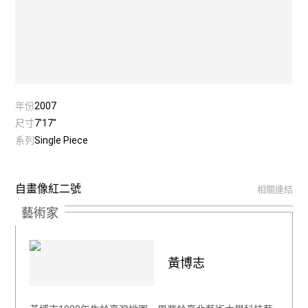
年份
2007
尺寸
7'17"
系列
Single Piece
自畫像紅二號
相關連結
藝術家
黃博志