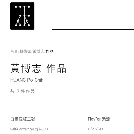
首頁
/
藝術家
/
黃博志
/
作品
黃博志
作品
HUANG Po-Chih
共 3 件作品
自畫像紅二號
Flov"er 湧流
Self-Portrait No.2( RED )
F l o v" e r