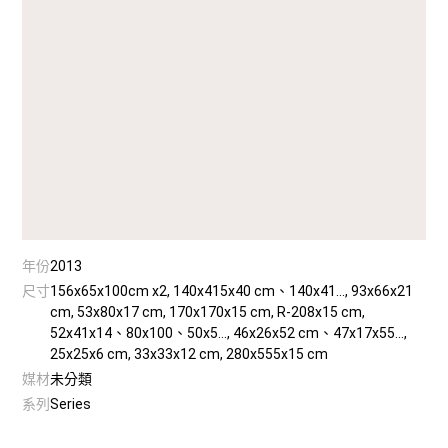
年份
2013
尺寸
156x65x100cm x2, 140x415x40 cm、140x41..., 93x66x21
cm, 53x80x17 cm, 170x170x15 cm, R-208x15 cm,
52x41x14、80x100、50x5..., 46x26x52 cm、47x17x55...,
25x25x6 cm, 33x33x12 cm, 280x555x15 cm
媒材
未分類
系列
Series