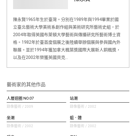
陳永賢1965年生於臺灣。分別在1989年與1994畢業於國
立臺北藝術大學美術系創作組與美術研究所藝術史組，於
2004年取得英國布萊頓大學藝術與傳播研究所藝術博士資
格。1982年於臺首度個展之後陸續舉辦個展與參與國內外
聯展。並於1994年獲加拿大楓葉獎國際大展新人銅楓獎，
以及在2002年榮獲英國貝克…
藝術家的其他作品
人層迴圈 NO.07
站潮
錄像藝術 / 2009
錄像藝術 / 2002
坐潮
蛆．體
錄像藝術 / 2002
錄像藝術 / 2002