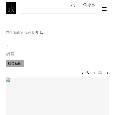
搜尋
EN
首頁
/
藝術家
/
陳永賢
/
蛆息
←
蛆息
錄像藝術
‹
›
01
/
02