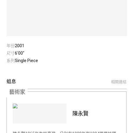
年份
2001
尺寸
6'00"
系列
Single Piece
蛆息
相關連結
藝術家
陳永賢