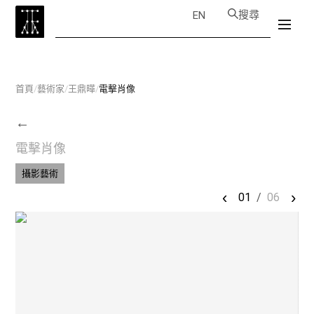
搜尋
EN
首頁
/
藝術家
/
王鼎曄
/
電擊肖像
←
電擊肖像
攝影藝術
‹
›
01
/
06