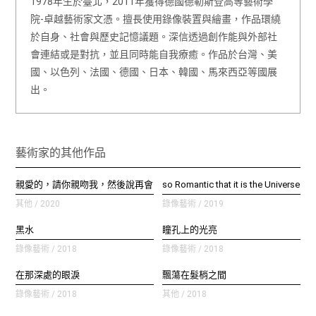
1978年生於臺北，2011年獲得德國德勒斯登高等藝術學
院-卓越藝術家文憑。擅長使用錄像裝置與繪畫，作品環繞
於自身、社會與歷史記憶議題。深信透過創作能與外部社
會連結或是對抗，並且同時能自我療癒。作品於台灣、美
國、以色列、法國、德國、日本、韓國、馬來西亞等國展
出。
藝術家的其他作品
親愛的，請你親吻我，然後說再會
so Romantic that it is the Universe
其他 / 2020
錄像藝術 / 2019
黑水
瞳孔上的光亮
錄像藝術 / 2018
錄像藝術 / 2018
在那深處的眼淚
飄蕩在髮梢之間
錄像藝術 / 2018
其他 / 2018