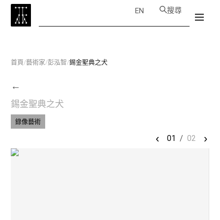
搜尋
EN
首頁
/
藝術家
/
彭泓智
/
錫金聖典之犬
←
錫金聖典之犬
錄像藝術
‹
›
01
/
02