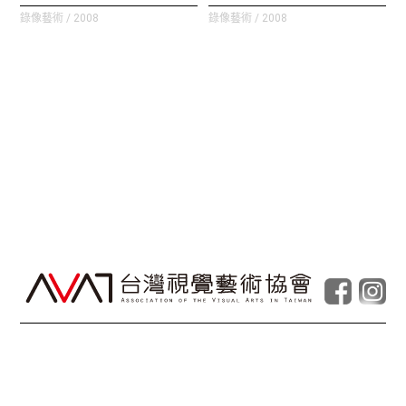
錄像藝術 / 2008
錄像藝術 / 2008
© Taiwan Contemporary Art Archive
2026
.
Powered by
Foolabs