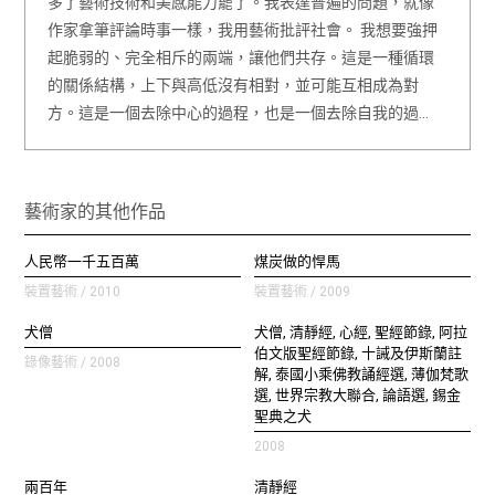
多了藝術技術和美感能力罷了。我表達普遍的問題，就像
作家拿筆評論時事一樣，我用藝術批評社會。 我想要強押
起脆弱的、完全相斥的兩端，讓他們共存。這是一種循環
的關係結構，上下與高低沒有相對，並可能互相成為對
方。這是一個去除中心的過程，也是一個去除自我的過…
藝術家的其他作品
人民幣一千五百萬
煤炭做的悍馬
裝置藝術 / 2010
裝置藝術 / 2009
犬僧
犬僧, 清靜經, 心經, 聖經節錄, 阿拉
伯文版聖經節錄, 十誡及伊斯蘭註
錄像藝術 / 2008
解, 泰國小乘佛教誦經選, 薄伽梵歌
選, 世界宗教大聯合, 論語選, 錫金
聖典之犬
2008
兩百年
清靜經