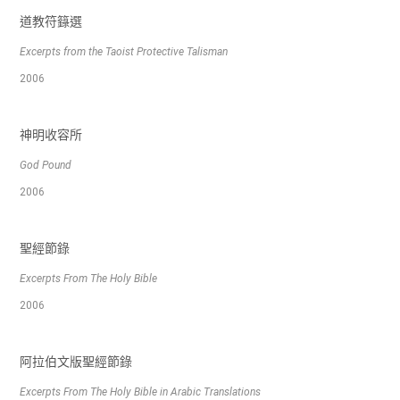
道教符籙選
Excerpts from the Taoist Protective Talisman
2006
神明收容所
God Pound
2006
聖經節錄
Excerpts From The Holy Bible
2006
阿拉伯文版聖經節錄
Excerpts From The Holy Bible in Arabic Translations