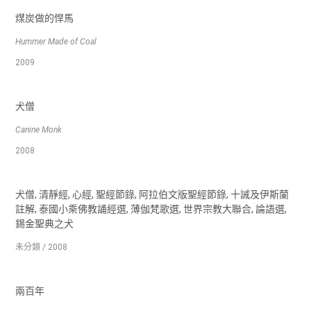
煤炭做的悍馬
Hummer Made of Coal
2009
犬僧
Canine Monk
2008
犬僧, 清靜經, 心經, 聖經節錄, 阿拉伯文版聖經節錄, 十誡及伊斯蘭
註解, 泰國小乘佛教誦經選, 薄伽梵歌選, 世界宗教大聯合, 論語選,
錫金聖典之犬
未分類 / 2008
兩百年