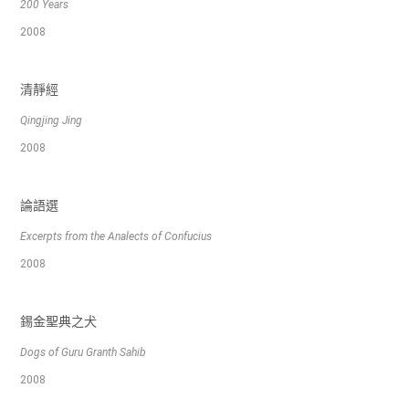
200 Years
2008
清靜經
Qingjing Jing
2008
論語選
Excerpts from the Analects of Confucius
2008
錫金聖典之犬
Dogs of Guru Granth Sahib
2008