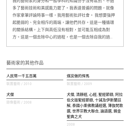
我的藝術家的身分和一般學科的知識份子沒有區別、不過
多了藝術技術和美感能力罷了。我表達普遍的問題，就像
作家拿筆評論時事一樣，我用藝術批評社會。 我想要強押
起脆弱的、完全相斥的兩端，讓他們共存。這是一種循環
的關係結構，上下與高低沒有相對，並可能互相成為對
方。這是一個去除中心的過程，也是一個去除自我的過…
藝術家的其他作品
人民幣一千五百萬
煤炭做的悍馬
裝置藝術 / 2010
裝置藝術 / 2009
犬僧
犬僧, 清靜經, 心經, 聖經節錄, 阿拉
伯文版聖經節錄, 十誡及伊斯蘭註
錄像藝術 / 2008
解, 泰國小乘佛教誦經選, 薄伽梵歌
選, 世界宗教大聯合, 論語選, 錫金
聖典之犬
2008