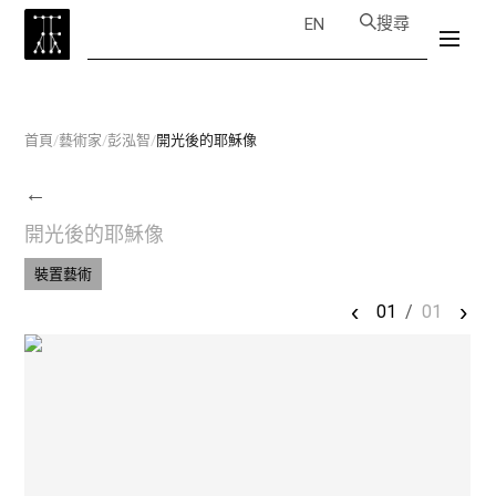
搜尋
EN
首頁
/
藝術家
/
彭泓智
/
開光後的耶穌像
←
開光後的耶穌像
裝置藝術
‹
›
01
/
01