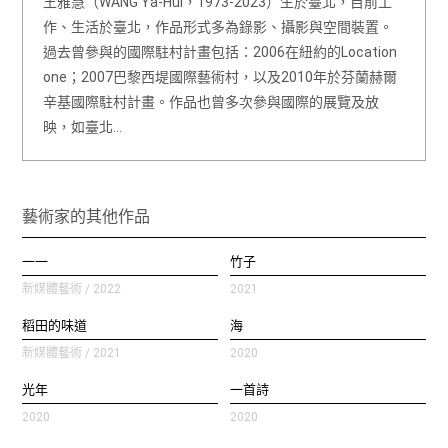
王雅慧（WANG Ya-Hui，1973-2023）生於臺北，目前工
作、生活於臺北，作品形式多為錄影、攝影與空間裝置。
過去曾參與的國際駐村計畫包括：2006在紐約的Location
one；2007巴黎西堤國際藝術村，以及2010年於芬蘭赫爾
辛基國際駐村計畫。作品也曾多次參與國際的展覽及放
映，如臺北…
藝術家的其他作品
一一
竹子
新媒體藝術 / 2022
2021
稻田的味道
海
新媒體藝術 / 2021
2020
光年
一首詩
2020
2020