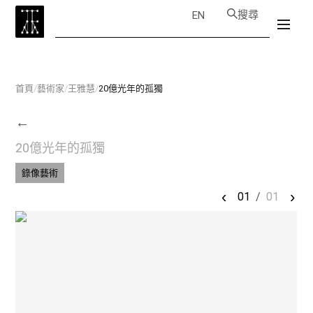
搜尋
EN
首頁
/
藝術家
/
王雅慧
/
20億光年的孤獨
←
20億光年的孤獨
錄像藝術
‹
›
01
/
01