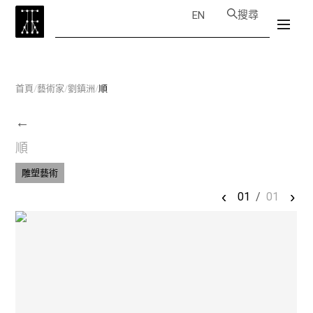
搜尋
EN
首頁
/
藝術家
/
劉鎮洲
/
順
←
順
雕塑藝術
‹
›
01
/
01