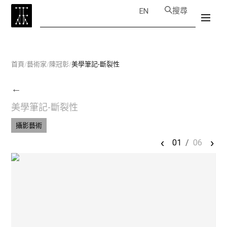
搜尋
EN
首頁
/
藝術家
/
陳冠彰
/
美學筆記-斷裂性
←
美學筆記-斷裂性
攝影藝術
‹
›
01
/
06