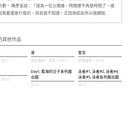
計劃。 陳彥呈說：「成為一位父親後，時間便不再是時間了，或
因為愛還是什麼的，目前我不知道，正因為如此所以我開始…
的其他作品
泉
誓言
2021
攝影藝術、其他 / 2019
錄像藝術 / 2018
Day1, 看海的日子系列展
泳者#1, 泳者#2, 泳者#4,
出圖
泳者#5, 泳者系列展出圖
2016
2016
2016