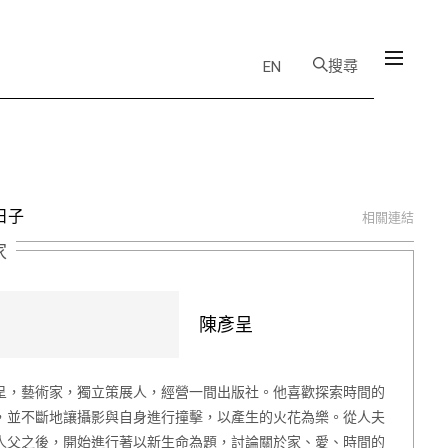
搜尋
EN
日子
相關連結
家
陳彥呈
呈，藝術家，獨立策展人，經營一間出版社。他喜歡探索時間的
，並不斷地讓攝影與自身進行撞擊，以產生的火花為樂。從人夫
人父之後，開始進行著以新生命為題，討論關於家、愛、時間的