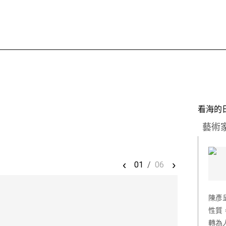
看海的
藝術
‹
›
01
/
06
陳彥
性質
轉為