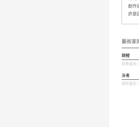
創作
許是
藝術家
錦鯉
錄像藝術 / 
泳者
攝影藝術 / 