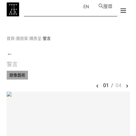
搜尋
EN
首頁
/
藝術家
/
陳彥呈
/
誓言
←
誓言
錄像藝術
‹
›
01
/
04