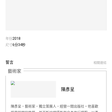
年份
2018
尺寸
6分34秒
誓言
相關連結
藝術家
陳彥呈
陳彥呈，藝術家，獨立策展人，經營一間出版社。他喜歡