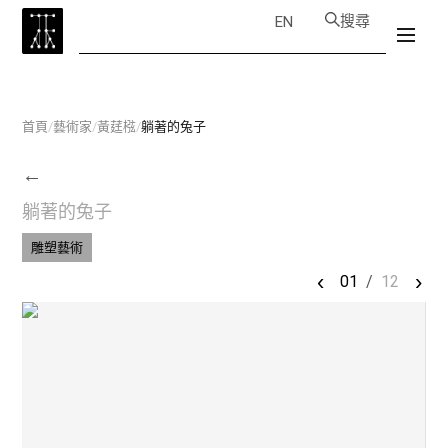
搜尋
EN
首頁
/
藝術家
/
黃莛㭹
/
躺著的兔子
←
躺著的兔子
雕塑藝術
‹
›
01
/
12