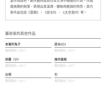
瓷作為媒材，創作題材取自日常生活中總總的片段。作品
風格簡約俐落，表現出其溫潤、曖昧與脆弱的特性，其代
表作品包括《雲嶼》、《逆水II》、《太空島Ⅲ》等。
藝術家的其他作品
坐著的兔子
逆水(小)
雕塑藝術 / 2017
雕塑藝術 / 2017
卵翼（小）
幾何蛋糕
雕塑藝術 / 2017
雕塑藝術 / 2017
尖塔
引
雕塑藝術 / 2017
雕塑藝術 / 2017